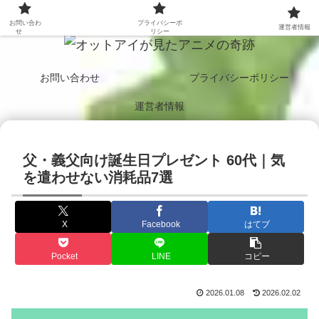
二色の瞳で見つめる、心震えるアニメたち。
お問い合わ
プライバシーポ
運営者情報
せ
リシー
お問い合わせ
プライバシーポリシー
運営者情報
父・義父向け誕生日プレゼント 60代｜気
を遣わせない消耗品7選
X
Facebook
はてブ
Pocket
LINE
コピー
2026.01.08
2026.02.02