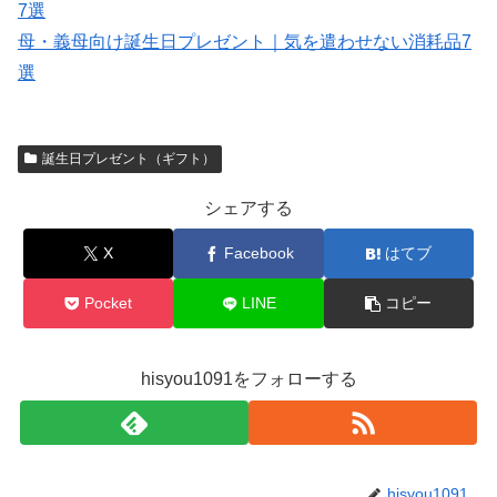
7選
母・義母向け誕生日プレゼント｜気を遣わせない消耗品7
選
誕生日プレゼント（ギフト）
シェアする
X
Facebook
はてブ
Pocket
LINE
コピー
hisyou1091をフォローする
hisyou1091